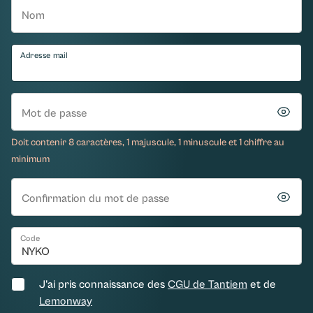
Nom
Adresse mail
Mot de passe
Doit contenir 8 caractères, 1 majuscule, 1 minuscule et 1 chiffre au
minimum
Confirmation du mot de passe
Code
J'ai pris connaissance des
CGU de Tantiem
et de
Lemonway